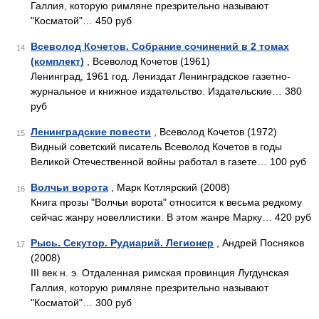
Галлия, которую римляне презрительно называют
"Косматой"… 450 руб
Всеволод Кочетов. Собрание сочинений в 2 томах
14
(комплект)
, Всеволод Кочетов (1961)
Ленинград, 1961 год. Лениздат Ленинградское газетно-
журнальное и книжное издательство. Издательские… 380
руб
Ленинградские повести
, Всеволод Кочетов (1972)
15
Видный советский писатель Всеволод Кочетов в годы
Великой Отечественной войны работал в газете… 100 руб
Волчьи ворота
, Марк Котлярский (2008)
16
Книга прозы "Волчьи ворота" относится к весьма редкому
сейчас жанру новеллистики. В этом жанре Марку… 420 руб
Рысь. Секутор. Рудиарий. Легионер
, Андрей Посняков
17
(2008)
III век н. э. Отдаленная римская провинция Лугдунская
Галлия, которую римляне презрительно называют
"Косматой"… 300 руб