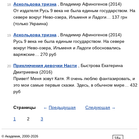
Аскольдова тризна
, Владимир Афиногенов (2014)
18
От издателя:Русь 9 века не была единым государством. На
севере вокруг Нево-озера, Ильменя и Ладоги… 137 грн
(только Украина)
Аскольдова тризна
, Владимир Афиногенов (2014)
19
Русь 9 века не была единым государством. На севере
вокруг Нево-озера, Ильменя и Ладоги обосновались
варяжские… 270 руб
Приключения девочки Насти
, Быстрова Екатерина
20
Дмитриевна (2016)
Привет! Меня зовут Катя. Я очень люблю фантазировать, и
это мои самые первые сказки. Здесь, в обычном мире… 432
руб
Страницы
←
Предыдущая
Следующая
→
1
2
3
© Академик, 2000-2026
18+