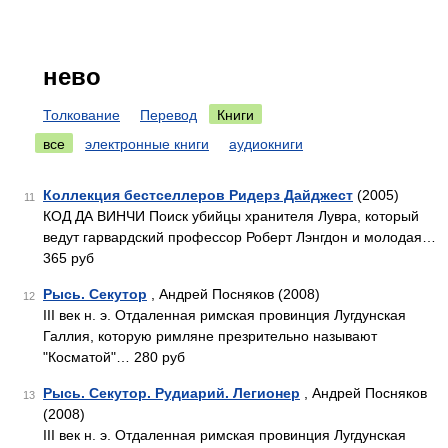
нево
Толкование
Перевод
Книги
все
электронные книги
аудиокниги
Коллекция бестселлеров Ридерз Дайджест
(2005)
11
КОД ДА ВИНЧИ Поиск убийцы хранителя Лувра, который
ведут гарвардский профессор Роберт Лэнгдон и молодая…
365 руб
Рысь. Секутор
, Андрей Посняков (2008)
12
III век н. э. Отдаленная римская провинция Лугдунская
Галлия, которую римляне презрительно называют
"Косматой"… 280 руб
Рысь. Секутор. Рудиарий. Легионер
, Андрей Посняков
13
(2008)
III век н. э. Отдаленная римская провинция Лугдунская